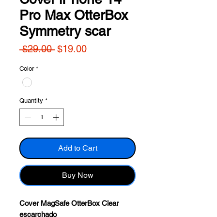
Pro Max OtterBox
Symmetry scar
Regular
Sale
 $29.00 
$19.00
Price
Price
Color
*
Quantity
*
Add to Cart
Buy Now
Cover MagSafe OtterBox Clear
escarchado