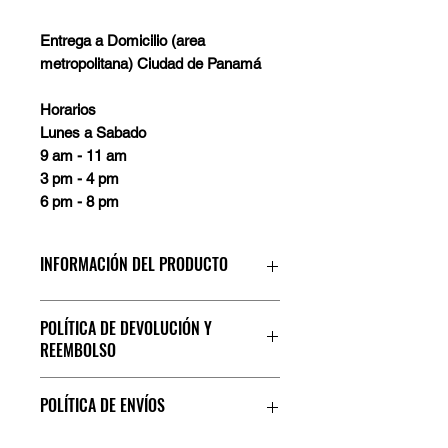
Entrega a Domicilio (area
metropolitana) Ciudad de Panamá
Horarios
Lunes a Sabado
9 am - 11 am
3 pm - 4 pm
6 pm - 8 pm
INFORMACIÓN DEL PRODUCTO
Cover MagSafe OtterBox Clear
POLÍTICA DE DEVOLUCIÓN Y
escarchado
REEMBOLSO
En caso de que el producto este
POLÍTICA DE ENVÍOS
defectuoso debera realizar la
devolucion dentro de los primeros (2)