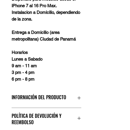
iPhone 7 al 16 Pro Max.
Instalacion a Domicilio, dependiendo
de la zona.
Entrega a Domicilio (area
metropolitana) Ciudad de Panamá
Horarios
Lunes a Sabado
9 am - 11 am
3 pm - 4 pm
6 pm - 8 pm
INFORMACIÓN DEL PRODUCTO
Disponible para modelos desde el
POLÍTICA DE DEVOLUCIÓN Y
iPhone 7 al 16 Pro Max
REEMBOLSO