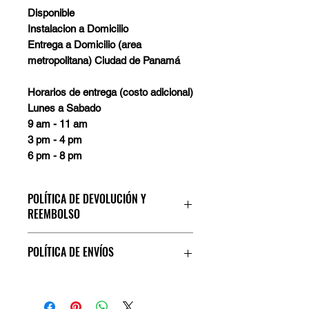
Disponible
Instalacion a Domicilio
Entrega a Domicilio (area
metropolitana) Ciudad de Panamá
Horarios de entrega (costo adicional)
Lunes a Sabado
9 am - 11 am
3 pm - 4 pm
6 pm - 8 pm
POLÍTICA DE DEVOLUCIÓN Y
REEMBOLSO
En caso de que el producto este
POLÍTICA DE ENVÍOS
defectuoso debera realizar la
devolucion dentro de los primeros (2)
dias, se hace cambio del producto
Ciudad de Panama
descontando dicho costo de
Entrega a Domicilio (area