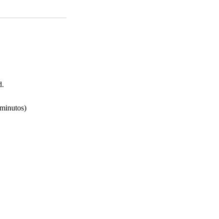
d.
 minutos)