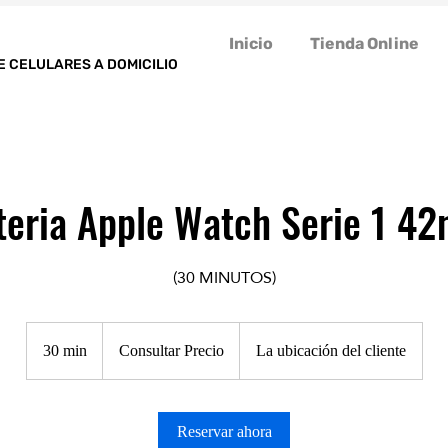
Inicio
Tienda Online
E CELULARES A DOMICILIO
teria Apple Watch Serie 1 4
(30 MINUTOS)
Consultar
Precio
30 min
3
Consultar Precio
La ubicación del cliente
0
m
Reservar ahora
i