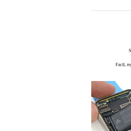
S
Facil, r