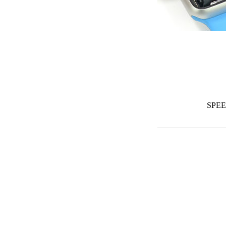
SPEED
Contáctanos
info@speedcellpanama.com
WHATSAPP