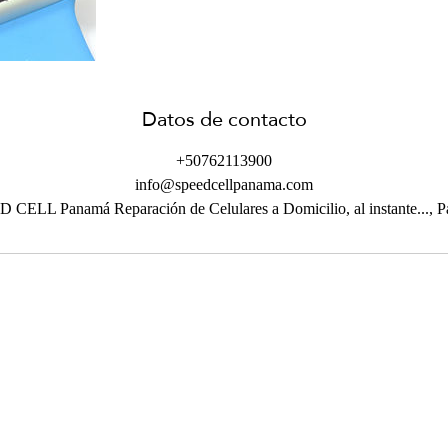
Datos de contacto
+50762113900
info@speedcellpanama.com
 CELL Panamá Reparación de Celulares a Domicilio, al instante..., 
Ubicaciones
Ciudad de Panamá,
Panamá
Town Center torre norte M3 Costa del Este