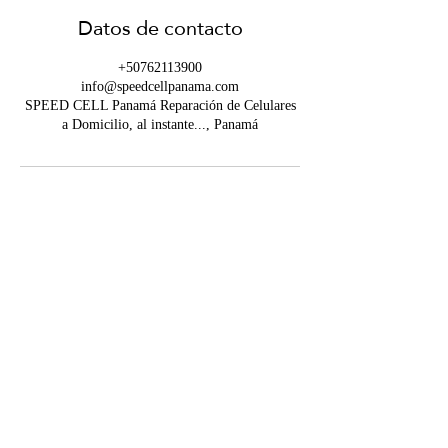
Datos de contacto
+50762113900
info@speedcellpanama.com
SPEED CELL Panamá Reparación de Celulares
a Domicilio, al instante..., Panamá
Contáctanos
info@speedcellpanama.com
WHATSAPP
+507 6211-3900
Ubicaciones