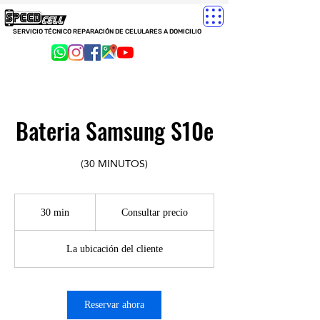
SERVICIO TÉCNICO REPARACIÓN DE CELULARES A DOMICILIO
Bateria Samsung S10e
(30 MINUTOS)
Consultar
precio
30 min
3
Consultar precio
0
La ubicación del cliente
m
i
n
Reservar ahora