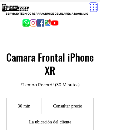
SERVICIO TÉCNICO REPARACIÓN DE CELULARES A DOMICILIO
Camara Frontal iPhone
XR
!Tiempo Record! (30 Minutos)
Consultar
precio
30 min
3
Consultar precio
0
La ubicación del cliente
m
i
n