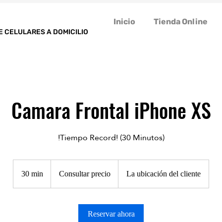
Inicio
Tienda Online
E CELULARES A DOMICILIO
Camara Frontal iPhone XS
!Tiempo Record! (30 Minutos)
Consultar
precio
30 min
3
Consultar precio
La ubicación del cliente
0
m
Reservar ahora
i