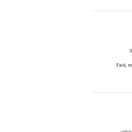
S
Facil, r