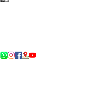
Panamá
Síguenos en...
P