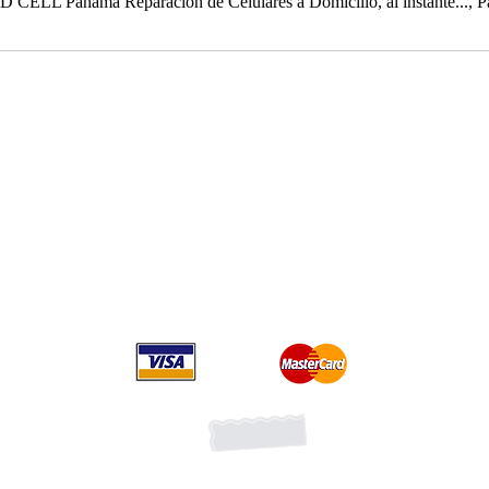
 CELL Panamá Reparación de Celulares a Domicilio, al instante..., 
Ubicaciones
Ciudad de Panamá,
Panamá
Town Center torre norte M3 Costa del Este
Megapolis Outlet av Balboa
Edif. Señorial 50 calle 50 planta Baja local 12A
Suscribete recibe promociones
Forma parte de la lista VI