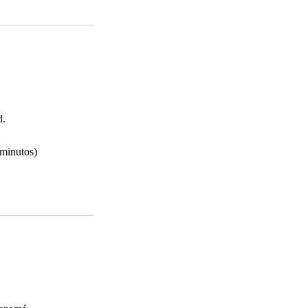
d.
 minutos)