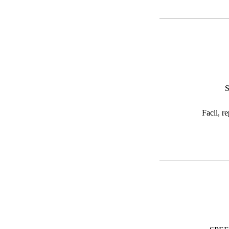
S
Facil, r