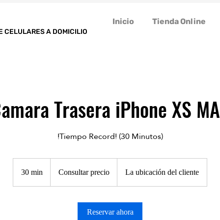
Inicio
Tienda Online
E CELULARES A DOMICILIO
amara Trasera iPhone XS M
!Tiempo Record! (30 Minutos)
Consultar
precio
30 min
3
Consultar precio
La ubicación del cliente
0
m
Reservar ahora
i