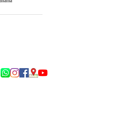
Panamá
Síguenos en...
P