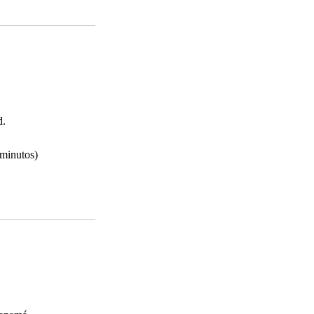
d.
 minutos)