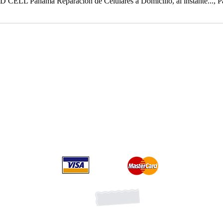
 CELL Panamá Reparación de Celulares a Domicilio, al instante..., 
Ubicaciones
Ciudad de Panamá,
Panamá
Town Center torre norte M3 Costa del Este
Megapolis Outlet av Balboa
Edif. Señorial 50 calle 50 planta Baja local 12A
Suscribete recibe promociones
Forma parte de la lista VI