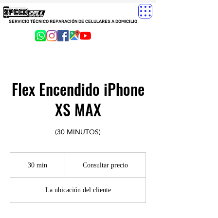
SERVICIO TÉCNICO REPARACIÓN DE CELULARES A DOMICILIO
Flex Encendido iPhone
XS MAX
(30 MINUTOS)
Consultar
precio
30 min
3
Consultar precio
0
La ubicación del cliente
m
i
n