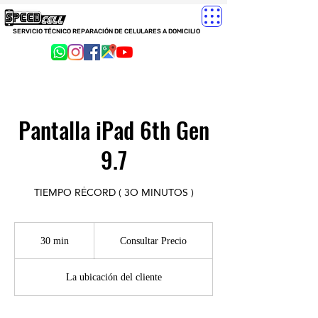
SERVICIO TÉCNICO REPARACIÓN DE CELULARES A DOMICILIO
Pantalla iPad 6th Gen
9.7
TIEMPO RÉCORD ( 3O MINUTOS )
Consultar
Precio
30 min
3
Consultar Precio
0
La ubicación del cliente
m
i
n