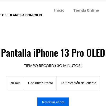
Inicio
Tienda Online
E CELULARES A DOMICILIO
Pantalla iPhone 13 Pro OLED
TIEMPO RÉCORD ( 3O MINUTOS )
Consultar
Precio
30 min
3
Consultar Precio
La ubicación del cliente
0
m
Reservar ahora
i