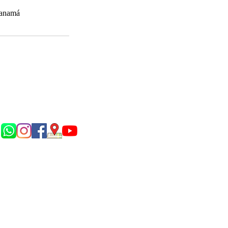
Panamá
Síguenos en...
P