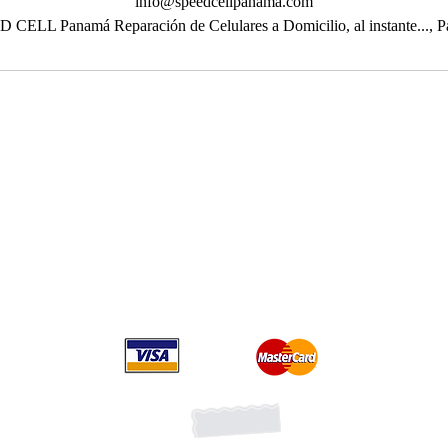
info@speedcellpanama.com
 CELL Panamá Reparación de Celulares a Domicilio, al instante..., 
Ubicaciones
Ciudad de Panamá,
Panamá
Town Center torre norte M3 Costa del Este
Megapolis Outlet av Balboa
Edif. Señorial 50 calle 50 planta Baja local 12A
Suscribete recibe promociones
Forma parte de la lista VI