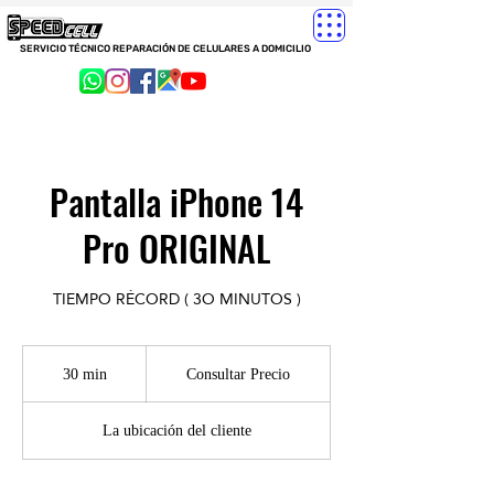
SERVICIO TÉCNICO REPARACIÓN DE CELULARES A DOMICILIO
Pantalla iPhone 14
Pro ORIGINAL
TIEMPO RÉCORD ( 3O MINUTOS )
Consultar
Precio
30 min
3
Consultar Precio
0
La ubicación del cliente
m
i
n