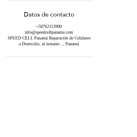
Datos de contacto
+50762113900
info@speedcellpanama.com
SPEED CELL Panamá Reparación de Celulares
a Domicilio, al instante..., Panamá
Contáctanos
info@speedcellpanama.com
WHATSAPP
+507 6211-3900