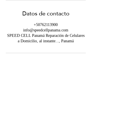
Datos de contacto
+50762113900
info@speedcellpanama.com
SPEED CELL Panamá Reparación de Celulares
a Domicilio, al instante..., Panamá
Contáctanos
info@speedcellpanama.com
WHATSAPP
+507 6211-3900