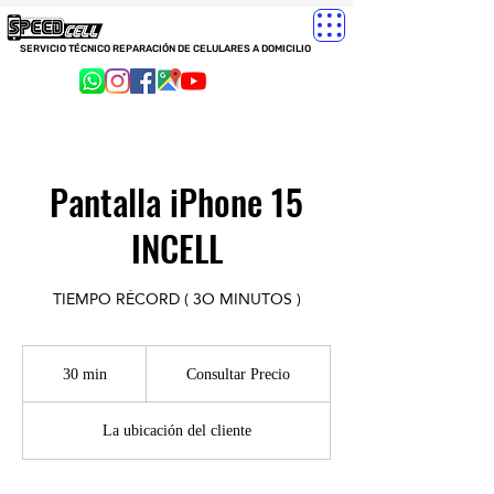
SERVICIO TÉCNICO REPARACIÓN DE CELULARES A DOMICILIO
Pantalla iPhone 15
INCELL
TIEMPO RÉCORD ( 3O MINUTOS )
Consultar
Precio
30 min
3
Consultar Precio
0
La ubicación del cliente
m
i
n