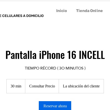
Inicio
Tienda Online
E CELULARES A DOMICILIO
Pantalla iPhone 16 INCELL
TIEMPO RÉCORD ( 3O MINUTOS )
Consultar
Precio
30 min
3
Consultar Precio
La ubicación del cliente
0
m
Reservar ahora
i