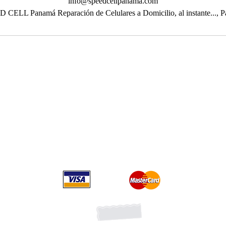
info@speedcellpanama.com
 CELL Panamá Reparación de Celulares a Domicilio, al instante..., 
Ubicaciones
Ciudad de Panamá,
Panamá
Town Center torre norte M3 Costa del Este
Megapolis Outlet av Balboa
Edif. Señorial 50 calle 50 planta Baja local 12A
Suscribete recibe promociones
Forma parte de la lista VI