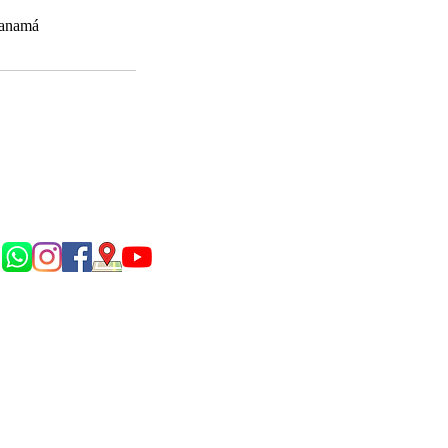
Panamá
Síguenos en...
P