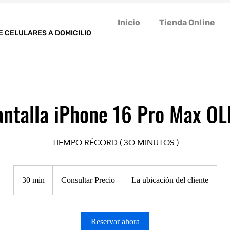
Inicio
Tienda Online
E CELULARES A DOMICILIO
antalla iPhone 16 Pro Max OL
TIEMPO RÉCORD ( 3O MINUTOS )
Consultar
Precio
30 min
3
Consultar Precio
La ubicación del cliente
0
m
Reservar ahora
i