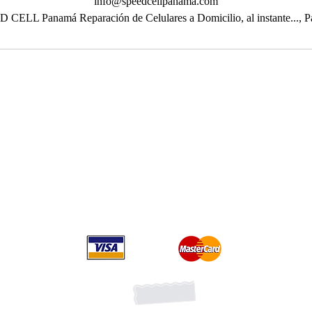
info@speedcellpanama.com
 CELL Panamá Reparación de Celulares a Domicilio, al instante..., 
Ubicaciones
Ciudad de Panamá,
Panamá
Town Center torre norte M3 Costa del Este
Megapolis Outlet av Balboa
Edif. Señorial 50 calle 50 planta Baja local 12A
Suscribete recibe promociones
Forma parte de la lista VI