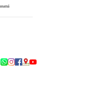
Panamá
Síguenos en...
P